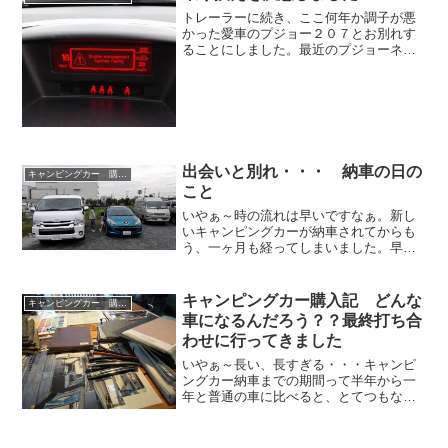
トレーラーに続き、ここ何年か調子が悪
かった愛車のプジョー２０７とお別れす
ることにしました。最近のプジョーネタ
といえば、ここが壊れた、あそこが壊れ
たと故障のネタばかりでしたが、走りは
最高でした。納車直後は固い乗り心地が
ドイツ車の様でがっかりし...
出会いと別れ・・・ 納車の日の
キャンピングカー 購入記
こと
いやぁ～時の流れは早いですなぁ。新し
いキャンピングカーが納車されてからも
う、一ヶ月も経ってしまいました。早く
この喜びを皆さんにお伝えしたい・・・
そんな思いもあって週末は３時に起きて
記事を書こうとするのですが、そうする
キャンピングカー購入記 どんな
キャンピングカー 購入記
と、何故かラッコ姫も起き...
車になるんだろう？？最終打ち合
わせに行ってきました
いやぁ～長い、長すぎる・・・キャンピ
ングカー納車までの期間って半年から一
年と普通の車に比べると、とてつもなく
長いということは頭では分かっていまし
たが、実際に体験すると本当に長い、マ
ジでながい、スペシャル長いっすその間