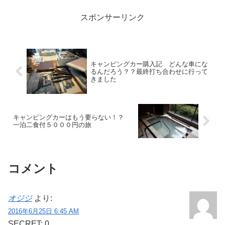
にプジョーは壊れちゃうし...
スポンサーリンク
キャンピングカー購入記 どんな車にな
るんだろう？？最終打ち合わせに行って
きました
キャンピングカーはもう要らない！？
一泊二食付５０００円の旅
コメント
オジジ
より:
2016年6月25日 6:45 AM
SECRET: 0