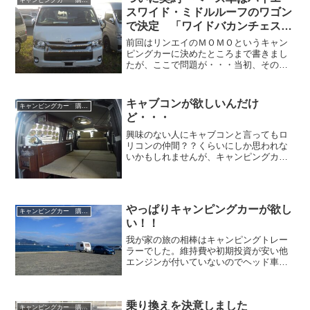
キャンピングカー 購入記
スワイド・ミドルルーフのワゴン
で決定 「ワイドバカンチェス
ＭＯＭＯ」
前回はリンエイのＭＯＭＯというキャン
ピングカーに決めたところまで書きまし
たが、ここで問題が・・・当初、その価
格と普段の使い勝手からロング標準ボデ
ィーハイルーフ車のガソリン四駆をベー
スに注文しようと思っていたのですが、
キャブコンが欲しいんだけ
キャンピングカー 購入記
ハイエースという車に、そ...
ど・・・
興味のない人にキャブコンと言ってもロ
リコンの仲間？？くらいにしか思われな
いかもしれませんが、キャンピングカー
の購入を考える人の多くはこれをイメー
ジして研究をはじめるのではないでしょ
うか。トラックの荷台にシェルを積んだ
こんな感じのやつです。我...
やっぱりキャンピングカーが欲し
キャンピングカー 購入記
い！！
我が家の旅の相棒はキャンピングトレー
ラーでした。維持費や初期投資が安い他
エンジンが付いていないのでヘッド車だ
け変えれば少ないメンテナンス費用でな
が～く使えるというメリットがありま
す。それなら今回の乗り換えもヘッド車
乗り換えを決意しました
だけ変えれば良かったんじゃ...
キャンピングカー 購入記