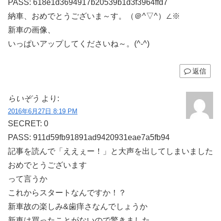
PASS: 618e1d3694917b20539b1d3f3964ffd7
納車、おめでとうございま～す。（＠^▽^）∠※
新車の画像、
いっぱいアップしてくださいね～。(^-^)
返信
らいぞう
より:
2016年6月27日 8:19 PM
SECRET: 0
PASS: 911d59fb91891ad9420931eae7a5fb94
記事を読んで「ええぇー！」と大声を出してしまいました
おめでとうございます
って言うか
これからスタートなんですか！？
新車故の楽しみ&歯痒さなんでしょうか
新車は買ったことがないので驚きました