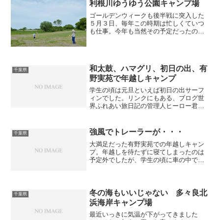
利根川ゆうゆう公園キャンプ場
ゴールデンウィークも後半戦に突入した
５月３日、毎年この時期は忙しくていつ
も仕事。今年も当然その予定だったので
すが、思いがけず休みをとることができ
ました。私の趣味はキャンプですから休
みがとれたら当然キャンプでも行くか
っ！！となるわけですが、最...
和太鼓、ハマグリ、初日の出、有
千葉県
野実苑で年越しキャンプ
学生の頃は元旦といえば初日の出サーフ
ィンでした。リンクにもある、ブログ世
界ふれあい旅日記の管理人ヒーロー君と
日の出を見ながら海に入り夕方まで水に
浸かりながら将来の夢やこれからのこ
と、ずっとサーフィンは続けよう、旅人
強風でトレーラーが・・・
千葉県
でいようと語り合ったもので...
大満足だった有野実苑での年越しキャン
プ。年越しを待たずに寝てしまったのは
予定外でしたが、学生の頃に車の中で眠
り海や山で遊び回った時のワクワクした
気持ちを思い出す楽しい一日になりまし
た。当初は家でお留守番のぴっぴこ（イ
ンコ）の事を考えこのまま...
冬の海もいいじゃない 多々良北
千葉県
浜海岸キャンプ場
最近いっきに気温が下がってきました