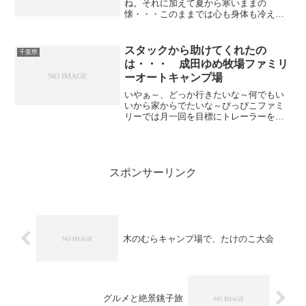
ね。それに加えて夏から寒いままの
懐・・・このままでは心も身体も冷え切
ってしまうこれではいけないと思い焚火
台をポチってしまいました。これで懐は
いっそう冷え込みますが身体はなんとか
スタックから助けてくれたの
千葉県
なるでしょう。届いた焚火台を家...
は・・・ 成田ゆめ牧場ファミリ
ーオートキャンプ場
いやぁ～、どっか行きたいな～何でもい
いから家からでたいな～ぴっぴこファミ
リーでは月一回を目標にトレーラーを牽
いて遊びに行く事にしています。こう書
くと義務のようですが、実際にはこれ以
上間隔を空けると出掛けたくてしょうが
ない私にはストレスになっ...
スポンサーリンク
木のむらキャンプ場で、たけのこ大会
グルメと絶景銚子旅