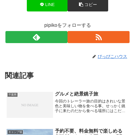
LINE
コピー
pipikoをフォローする
ぴっぴこハウス
関連記事
グルメと絶景銚子旅
千葉県
今回のトレーラー旅の目的はきれいな景
色と美味しい物を食べる事。せっかく銚
子に来たのだから食べる場所にはこだわ
りたい・・・そこで選んだお店が犬若食
堂。銚子で獲れる絶品魚介類を食べさせ
てくれるお店でＴＢＳのＮスタやテレビ
朝日のスーパーＪチャンネ...
予約不要、料金無料で楽しめる
キャンプ場