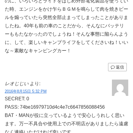
のに、いろいろとライトをはじめ外部電化製品を使ってい
た時、エンジンをかけ乍らＢＧＭを鳴らして肉を焼きビー
ルを煽っていたら突然全部止まってしまったことがありま
したね。40年も前の車のことだから、そんなにバッテリ
ーももたなかったのでしょうね！そんな事態に陥らんよう
に、して、楽しいキャンプライフをしてくださいね！いい
な～素敵なキャンピングカー！
返信
レオじじい
より:
2016年8月15日 5:32 PM
SECRET: 0
PASS: 74be16979710d4c4e7c6647856088456
BAT・MANが役に立っているようで安心しうれしく思い
ます。万一不具合や使用上での不明店がありましたら遠慮
なく連絡いただければ幸いです。