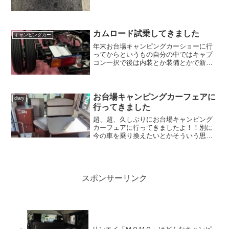
カムロード試乗してきました
キャンピングカー
年末お台場キャンピングカーショーに行
ってからというもの自分の中ではキャブ
コン一択で後は内装とか装備とかで新し
いキャンピングカーを選んでやろうと思
っていたのですがぴょこさんはなんだか
キャンピングカーのベース車両がトラッ
クであることがとても不安...
お台場キャンピングカーフェアに
diary
行ってきました
超、超、久しぶりにお台場キャンピング
カーフェアに行ってきましたよ！！別に
今の車を乗り換えたいとかそういう思い
は全然なかったのですがもう８年位キャ
ンピングカーショー的なイベントには行
っていなかったので自分が前回キャンピ
ングカーを買った時と今の...
スポンサーリンク