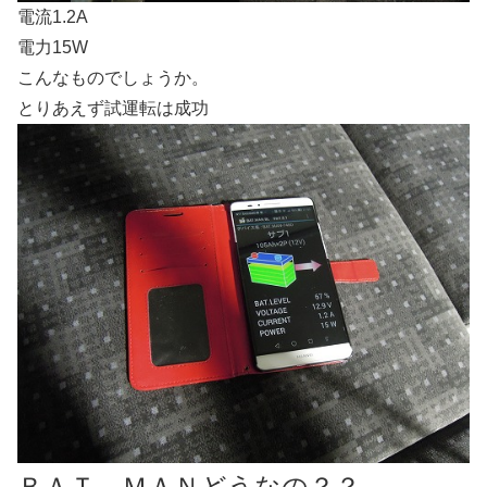
電流1.2A
電力15W
こんなものでしょうか。
とりあえず試運転は成功
ＢＡＴ．ＭＡＮどうなの？？