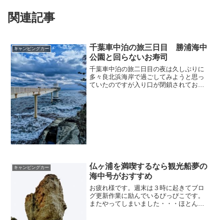
関連記事
千葉車中泊の旅三日目 勝浦海中
キャンピングカー
公園と回らないお寿司
千葉車中泊の旅二日目の夜は久しぶりに
多々良北浜海岸で過ごしてみようと思っ
ていたのですが入り口が閉鎖されており
入ることができなかった為予定変更で
す。まぁ、この日はかなりの強風でした
ので閉鎖されていなくても諦めていたと
思うのでそれはいいのですが...
仏ヶ浦を満喫するなら観光船夢の
キャンピングカー
海中号がおすすめ
お疲れ様です。週末は３時に起きてブロ
グ更新作業に励んでいるぴっぴこです。
またやってしまいました・・・ほとんど
書き終えていたブログの記事が消えちゃ
ったんです( ﾉД`)せっかく3時に起きたの