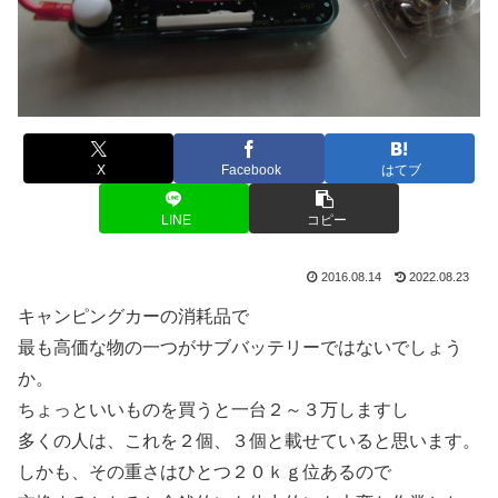
X
Facebook
はてブ
LINE
コピー
2016.08.14
2022.08.23
キャンピングカーの消耗品で
最も高価な物の一つがサブバッテリーではないでしょう
か。
ちょっといいものを買うと一台２～３万しますし
多くの人は、これを２個、３個と載せていると思います。
しかも、その重さはひとつ２０ｋｇ位あるので