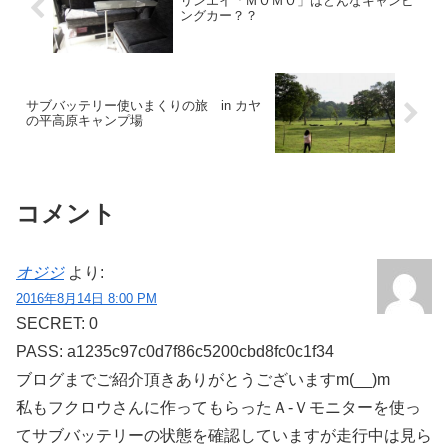
リンエイ「ＭＯＭＯ」はどんなキャンピ
ングカー？？
サブバッテリー使いまくりの旅 in カヤ
の平高原キャンプ場
コメント
オジジ
より:
2016年8月14日 8:00 PM
SECRET: 0
PASS: a1235c97c0d7f86c5200cbd8fc0c1f34
ブログまでご紹介頂きありがとうございますm(__)m
私もフクロウさんに作ってもらったＡ-Ｖモニターを使っ
てサブバッテリーの状態を確認していますが走行中は見ら