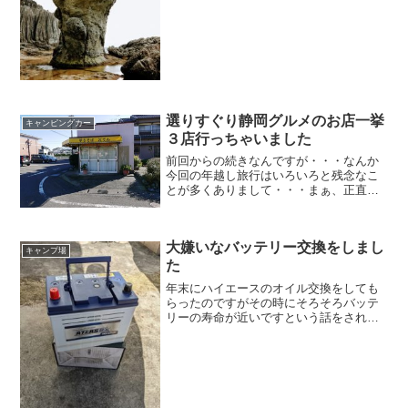
に・・・ブログをやっている方なら一度
や二度経験あるの...
選りすぐり静岡グルメのお店一挙
キャンピングカー
３店行っちゃいました
前回からの続きなんですが・・・なんか
今回の年越し旅行はいろいろと残念なこ
とが多くありまして・・・まぁ、正直内
容的にしょうもないものなのでここから
先は時間がものすごく余っている方のみ
お進みください<(_ _)>
大嫌いなバッテリー交換をしまし
キャンプ場
た
年末にハイエースのオイル交換をしても
らったのですがその時にそろそろバッテ
リーの寿命が近いですという話をされま
した。もしよろしければ今この場で一緒
に替えてしまいましょうか？？そう聞か
れたので一瞬お願いしようと思ったので
すが値段を聞いてびっくり...