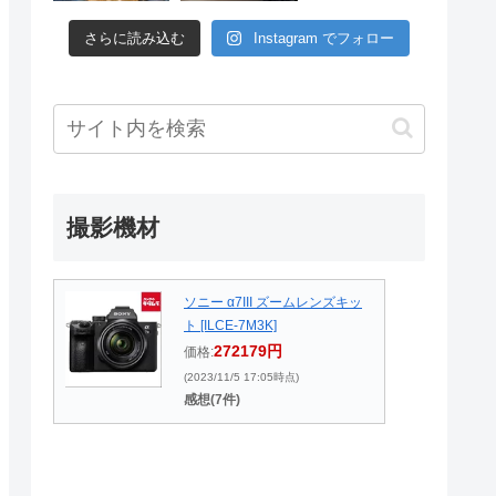
さらに読み込む
Instagram でフォロー
撮影機材
ソニー α7III ズームレンズキッ
ト [ILCE-7M3K]
272179円
価格:
(2023/11/5 17:05時点)
感想(7件)