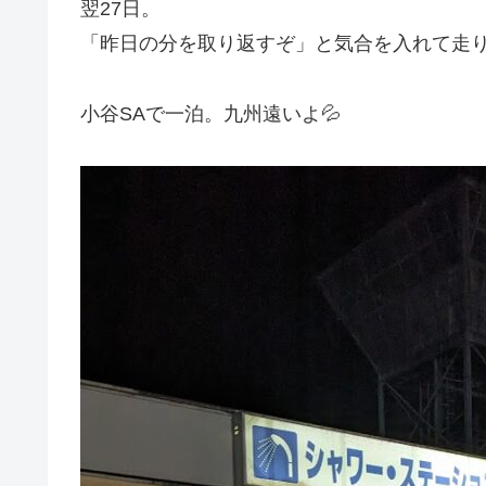
翌27日。
「昨日の分を取り返すぞ」と気合を入れて走
小谷SAで一泊。九州遠いよ💦