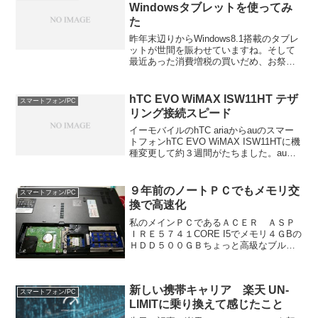
Windowsタブレットを使ってみ
た
昨年末辺りからWindows8.1搭載のタブレ
ットが世間を賑わせていますね。そして
最近あった消費増税の買いだめ、お祭り
騒ぎに便乗して私もこんなの買っちゃい
ましたLenovoのWindows8.1搭載タブレッ
ト、Miix 28。PCの中では今...
hTC EVO WiMAX ISW11HT テザ
スマートフォン/PC
リング接続スピード
イーモバイルのhTC ariaからauのスマー
トフォンhTC EVO WiMAX ISW11HTに機
種変更して約３週間がたちました。auは
さすがに大手のキャリアだけあり、テザ
リング機能を使ってのインターネット接
続は快適そのもの。今回は実際に...
９年前のノートＰＣでもメモリ交
スマートフォン/PC
換で高速化
私のメインＰＣであるＡＣＥＲ ＡＳＰ
ＩＲＥ５７４１CORE I5でメモリ４ＧBの
ＨＤＤ５００ＧＢちょっと高級なブルー
レイ付きのPCは購入した９年前（だった
かな？？）で約８万円。当時勇気をふり
絞って購入しただけのことはありパッと
新しい携帯キャリア 楽天 UN-
見のスペックは...
スマートフォン/PC
LIMITに乗り換えて感じたこと