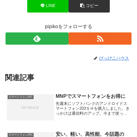
LINE
コピー
pipikoをフォローする
ぴっぴこハウス
関連記事
MNPでスマートフォンをお得に
スマートフォン/PC
先週末にソフトバンクのアンドロイドス
マートフォン203ＳＨを購入しました。き
っかけは通信料のアップ。今まで使って
いたauのスマートフォンは端末購入時の
サポートとして契約から２年間、毎月約
3000円の割引があったのですが、約束の
二年が過ぎてし...
安い、軽い、高性能、今話題の
スマートフォン/PC