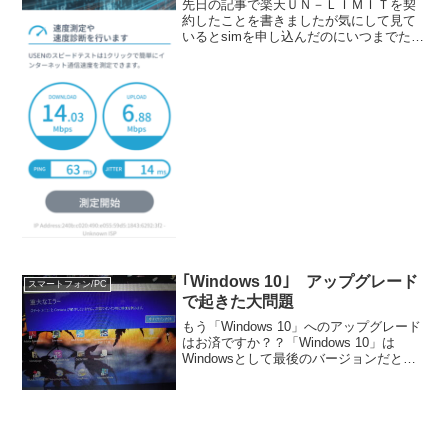
先日の記事で楽天ＵＮ－ＬＩＭＩＴを契
約したことを書きましたが気にして見て
いるとsimを申し込んだのにいつまでたっ
ても届かなかったりサポートに電話して
も１時間以上つながらなかったりといろ
いろ問題も多いみたい。実際私もチャッ
トで質問したことがあ...
｢Windows 10｣ アップグレード
スマートフォン/PC
で起きた大問題
もう「Windows 10」へのアップグレード
はお済ですか？？「Windows 10」は
Windowsとして最後のバージョンだと言
われています。これはWindowsがなくな
ったり、それに代わる新しいOSが登場す
るということではなく、「Win...