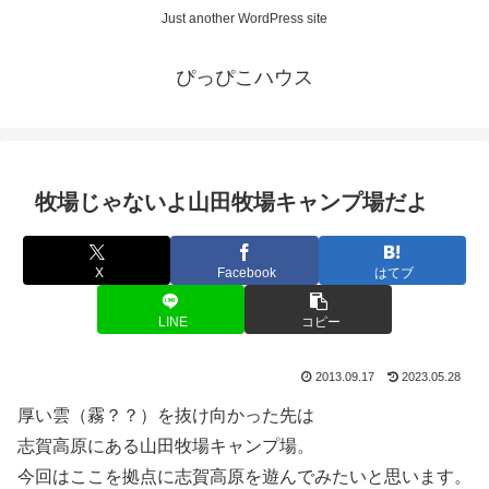
Just another WordPress site
ぴっぴこハウス
牧場じゃないよ山田牧場キャンプ場だよ
X
Facebook
はてブ
LINE
コピー
2013.09.17
2023.05.28
厚い雲（霧？？）を抜け向かった先は
志賀高原にある山田牧場キャンプ場。
今回はここを拠点に志賀高原を遊んでみたいと思います。