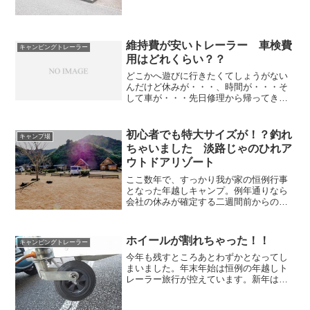
５日にかけて行った出会いの森総合公園
オートキャンプ場のことを書いてみたい
と思います。ここ、キャンパーの間では
有名な場所のようで名前は...
維持費が安いトレーラー 車検費
キャンピングトレーラー
用はどれくらい？？
どこかへ遊びに行きたくてしょうがない
んだけど休みが・・・、時間が・・・そ
して車が・・・先日修理から帰ってきた
ばかりのプジョー君。高温で劣化したで
あろうオイルを交換、今までの労をねぎ
らい川遊びに連れて行き帰る前には祖父
初心者でも特大サイズが！？釣れ
キャンプ場
母の家に立ち寄り丁寧に洗...
ちゃいました 淡路じゃのひれア
ウトドアリゾート
ここ数年で、すっかり我が家の恒例行事
となった年越しキャンプ。例年通りなら
会社の休みが確定する二週間前からの計
画立案となるわけですが今ってキャンプ
人気なんですか？？年末年始、二週間前
からの予約だと人気のある場所は大抵予
ホイールが割れちゃった！！
キャンピングトレーラー
約を打ち切っている時期な...
今年も残すところあとわずかとなってし
まいました。年末年始は恒例の年越しト
レーラー旅行が控えています。新年は、
きれいなトレーラーで迎えたい・・・年
に一度位しか洗車しなくてごめんよ。そ