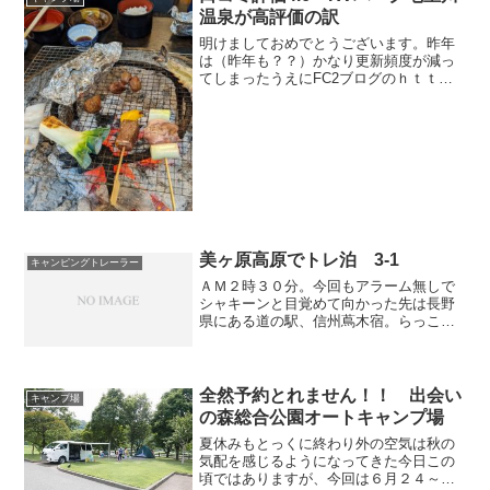
温泉が高評価の訳
明けましておめでとうございます。昨年
は（昨年も？？）かなり更新頻度が減っ
てしまったうえにFC2ブログのｈｔｔｐ
ｓ化失敗によりブログの存続自体も危ぶ
まれる状況になってしまい満身創痍のぴ
っぴこだったわけですがなんとかブログ
移転も成功しこうして皆...
美ヶ原高原でトレ泊 3-1
キャンピングトレーラー
ＡＭ２時３０分。今回もアラーム無しで
シャキーンと目覚めて向かった先は長野
県にある道の駅、信州蔦木宿。らっこ姫
と川遊びをしようと思いやってきまし
た。なんで川遊びなのに道の駅！？と思
われるでしょうが、この道の駅、すぐ脇
に川が流れ（釜無川）そのう...
全然予約とれません！！ 出会い
キャンプ場
の森総合公園オートキャンプ場
夏休みもとっくに終わり外の空気は秋の
気配を感じるようになってきた今日この
頃ではありますが、今回は６月２４～２