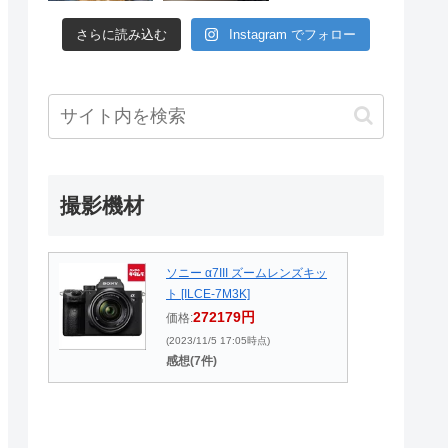
さらに読み込む
Instagram でフォロー
撮影機材
ソニー α7III ズームレンズキッ
ト [ILCE-7M3K]
272179円
価格:
(2023/11/5 17:05時点)
感想(7件)