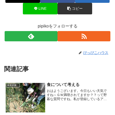
LINE
コピー
pipikoをフォローする
ぴっぴこハウス
関連記事
食について考える
家庭菜園
おはようございます。今日もいい天気で
すね～ＧＷ満喫されてますか？？って野
暮な質問ですね。私が登録しているアウ
トドアブログのランキングサイトには遊
びの天才が集まっています。この方達の
ブログを見ていると、いやぁ～実に楽し