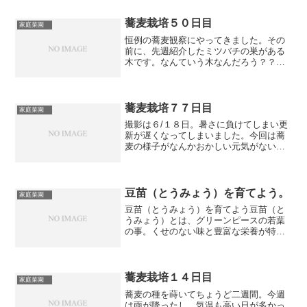
そうだ！！遊びの天才達が...
蕎麦栽培５０日目
家庭菜園
恒例の蕎麦観察にやってきました。その
前に、先週紹介したミツバチの巣がある
木です。なんていう木なんだろう？？綺
麗な花が咲きました。写真は５月２２
日、蕎麦の種を蒔いてから５０日目のも
の。天気は生憎の雨、でも蕎麦にとって
は恵みの雨です。普通蕎麦は...
蕎麦栽培７７日目
家庭菜園
撮影は６/１８日。暑さに負けてしまい更
新が遅くなってしまいました。今回は蕎
麦の様子がなんかおかしい元気がないと
いうか・・・枯れちゃったかなぁーと思
いつつ近づいてみると種が付いてまし
た。よかったー苦労の詰まった実を手に
とり記念撮影。今から脱穀...
豆苗（とうみょう）を育てよう。
家庭菜園
豆苗（とうみょう）を育てよう豆苗（と
うみょう）とは、グリーンピースの若葉
の事。くせのない味と豊富な栄養が特徴
で、ビタミンB1やビタミンCはなん
と！！ほうれん草の２倍以上含まれてい
るんです。栽培１日目下の写真は豆苗を
使い終わり、残った根の部分...
蕎麦栽培１４日目
家庭菜園
蕎麦の種を蒔いてちょうど二週間。今週
は雨が降ったし、気温も高い日が多かっ