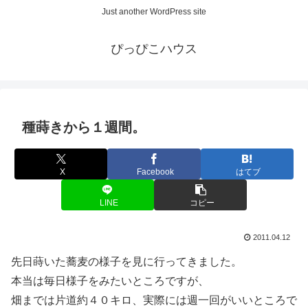
Just another WordPress site
ぴっぴこハウス
種蒔きから１週間。
X
Facebook
はてブ
LINE
コピー
2011.04.12
先日蒔いた蕎麦の様子を見に行ってきました。
本当は毎日様子をみたいところですが、
畑までは片道約４０キロ、実際には週一回がいいところで