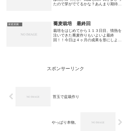
たので芽がでてるかな？あんまり期待し
て何もないとがっかりしてしまうので、
なるべく蕎麦の事は考えないようにして
畑に向かいます。でてるよ、でてるよ、
芽がでてる。これだけの事...
蕎麦栽培 最終回
家庭菜園
栽培をはじめてから１１３日目、情熱を
注いできた蕎麦作りもいよいよ最終
回！！今日は４ヶ月の成果を形にしよう
と思います。一ヶ月乾燥させて、種はこ
んな感じになりました。叩いたり、引っ
ぱったりして種を落とし、集めます。集
めた種を石臼へ。これはずっと...
スポンサーリンク
苔玉で盆栽作り
やっぱり本物。